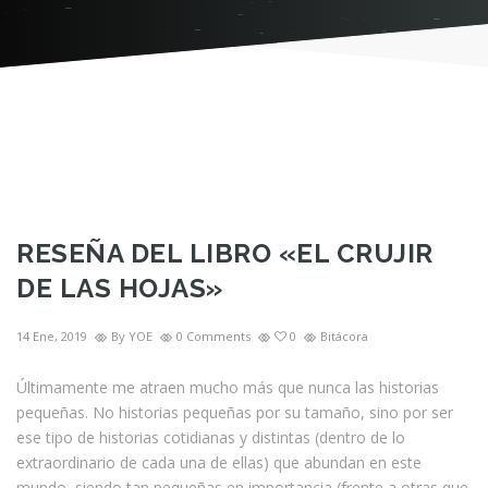
RESEÑA DEL LIBRO «EL CRUJIR
DE LAS HOJAS»
14 Ene, 2019
By YOE
0 Comments
0
Bitácora
Últimamente me atraen mucho más que nunca las historias
pequeñas. No historias pequeñas por su tamaño, sino por ser
ese tipo de historias cotidianas y distintas (dentro de lo
extraordinario de cada una de ellas) que abundan en este
mundo, siendo tan pequeñas en importancia (frente a otras que