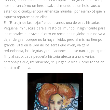
nos narran cómo un héroe salva al mundo de un holocausto
satánico o cualquier otra amenaza mundial, por ejemplo) que ni
siquiera reparamos en ellas.
En “El crujir de las hojas” encontramos una de esas historias.
Pequeña, minúscula para el resto del mundo, insignificante para
los mortales que viven al otro extremo de un globo que no va a
dejar de girar porque no la hayan leído, pero al mismo tiempo
grande, vital en la vida de los seres que viven, valga la
redundancia, las alegrías y tribulaciones que se narran, porque al
fin y al cabo, cada pequeña historia afecta a uno o varios
personajes que, literalmente, se juegan la vida. Como todos en
nuestro día a día.