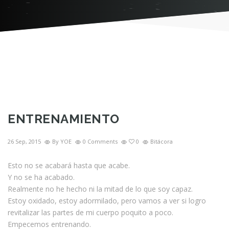
ENTRENAMIENTO
26 Sep, 2015
By YOE
0 Comments
0
Bitácora
Esto no se acabará hasta que acabe.
Y no se ha acabado.
Realmente no he hecho ni la mitad de lo que soy capaz.
Estoy oxidado, estoy adormilado, pero vamos a ver si logro
revitalizar las partes de mi cuerpo poquito a poco.
Empecemos entrenando.