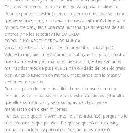
En estos momentos parece que algo va a pasar finalmente.
Peor no podemos estar (bueno, sí), pero lo que pase se supone
que debería ser un giro hacia… ¿un nuevo camino? ¿Hacia otro
mundo mejor? ¿Hacia una raza humana que aprenderá de sus
errores y no los repetirá? NO LO CREO.
PORQUE NO APRENDEREMOS NUNCA.
Veo a la gente salir a la calle y me pregunto… ¿para qué?
Vale,está muy bien, necesitamos desahogarnos, gritar, mostrar
nuestro malestar y afirmar que nuestros dirigentes son unos
mal nacidos hijos de puta que se han olvidado del pueblo (más
bien nunca lo tuvieron en mente), mezclarnos con la masa y
sentirnos arropados.
Pero es que no le veo más utilidad que el consuelo mutuo.
Porque los de arriba pasan de todo esto. Ya puedes gritar alto
que ellos son sordos.. y se la suda, así de claro, ya se
manifiesten cien o cien millones.
Por eso creo que el Movimiento 15M no fructificó, porque no lo
hizo, piensen lo que piensen. Porque se quedó en eso. Muy
buenas intenciones y poco más. Porque no evolucionó.