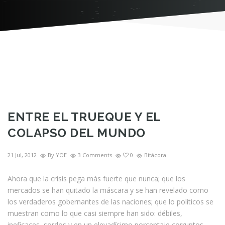
ENTRE EL TRUEQUE Y EL
COLAPSO DEL MUNDO
21 Jul, 2012
By YOE
3 Comments
0
Bitácora
Ahora que la crisis pega más fuerte que nunca; que los
mercados se han quitado la máscara y se han revelado como
los verdaderos gobernantes de las naciones; que lo políticos se
muestran como lo que casi siempre han sido: débiles,
ineficaces, sordos y en un elevadísimo porcentaje corruptos…