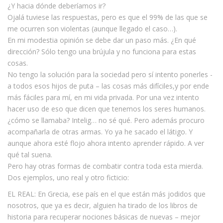
¿Y hacia dónde deberíamos ir?
Ojalá tuviese las respuestas, pero es que el 99% de las que se
me ocurren son violentas (aunque llegado el caso…).
En mi modestia opinión se debe dar un paso más. ¿En qué
dirección? Sólo tengo una brújula y no funciona para estas
cosas.
No tengo la solución para la sociedad pero sí intento ponerles -
a todos esos hijos de puta – las cosas más difíciles,y por ende
más fáciles para mí, en mi vida privada. Por una vez intento
hacer uso de eso que dicen que tenemos los seres humanos.
¿cómo se llamaba? Intelig… no sé qué. Pero además procuro
acompañarla de otras armas. Yo ya he sacado el látigo. Y
aunque ahora esté flojo ahora intento aprender rápido. A ver
qué tal suena.
Pero hay otras formas de combatir contra toda esta mierda.
Dos ejemplos, uno real y otro ficticio:
EL REAL: En Grecia, ese país en el que están más jodidos que
nosotros, que ya es decir, alguien ha tirado de los libros de
historia para recuperar nociones básicas de nuevas – mejor