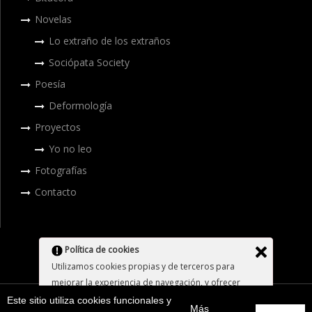
Novelas
Lo extraño de los extraños
Sociópata Society
Poesía
Deformología
Proyectos
Yo no leo
Fotografías
Contacto
Política de cookies
Utilizamos cookies propias y de terceros para
mejorar la experiencia de navegación, y ofrecer
GO TO TOP
contenidos y publicidad de interés. Al continuar
Este sitio utiliza cookies funcionales y
Todos los derechos reservados. ©
José Viera
.
Más