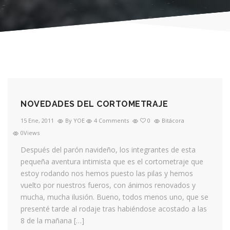
NOVEDADES DEL CORTOMETRAJE
15 Ene, 2011
By YOE
4 Comments
0
Bitácora
0Views
Después del parón navideño, los integrantes de esta
pequeña aventura intimista que es el cortometraje que
estoy rodando nos hemos puesto las pilas y hemos
vuelto por nuestros fueros, con ánimos renovados y
mucha, mucha ilusión. Bueno, todos menos uno, que se
presenté tarde al rodaje tras habiéndose acostado a las
8 de la mañana […]