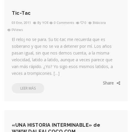
Tic-Tac
03 Ene, 2011
By YOE
0 Comments
0
Bitácora
0Views
El reloj no se para. Su tic-tac me recuerda que es
soberano y que no se va a detener por mí. Los años
pasan igual, sin que nos demos cuenta, a la misma
velocidad, latido a latido, aunque a veces parece que
van más rápido. ¿Yo? Yo sigo esos mismos latidos, a
veces a trompicones. […]
Share
LEER MÁS
«UNA HISTORIA INTERMINABLE» de
WWW.DALEALCOCO.COM